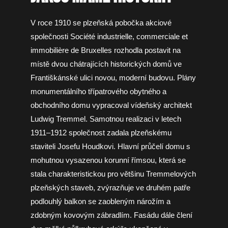
V roce 1910 se plzeňská pobočka akciové
společnosti Société industrielle, commerciale et
immobilière de Bruxelles rozhodla
postavit na
místě dvou chátrajících historických domů ve
Františkánské ulici novou, moderní budovu. Plány
monumentálního třípatrového obytného a
obchodního domu vypracoval vídeňský architekt
Ludwig Tremmel. Samotnou realizaci v letech
1911–1912
společnost zadala plzeňskému
staviteli Josefu Houdkovi. Hlavní průčelí domu s
mohutnou vysazenou korunní římsou, která se
stala
charakteristickou pro většinu Tremmelových
plzeňských staveb, zvýrazňuje ve druhém patře
podlouhlý balkon se zaobleným
nárožím a
zdobným kovovým zábradlím. Fasádu dále člení