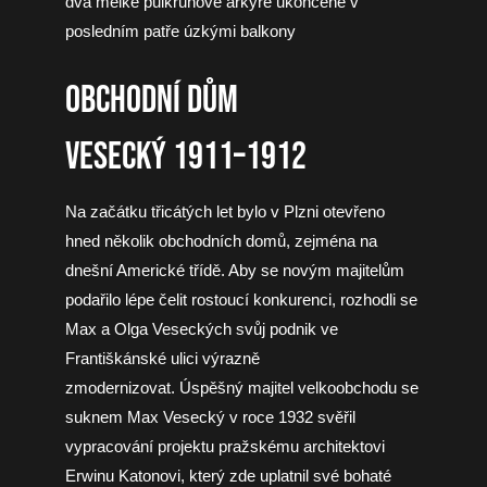
dva mělké půlkruhové arkýře ukončené v
posledním patře úzkými balkony
OBCHODNÍ DŮM
VESECKÝ 1911–1912
Na začátku třicátých let bylo v Plzni otevřeno
hned několik obchodních domů, zejména na
dnešní Americké třídě. Aby se novým majitelům
podařilo lépe čelit rostoucí konkurenci, rozhodli se
Max a Olga Veseckých svůj podnik ve
Františkánské ulici výrazně
zmodernizovat. Úspěšný majitel velkoobchodu se
suknem Max Vesecký v roce 1932 svěřil
vypracování projektu pražskému architektovi
Erwinu Katonovi, který zde uplatnil své bohaté