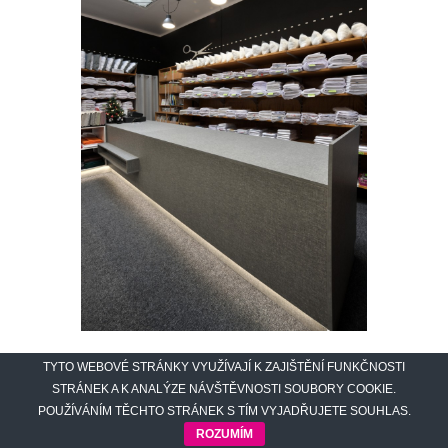
DSC_1466A.[1300×1300]
TYTO WEBOVÉ STRÁNKY VYUŽÍVAJÍ K ZAJIŠTĚNÍ FUNKČNOSTI
STRÁNEK A K ANALÝZE NÁVŠTĚVNOSTI SOUBORY COOKIE.
POUŽÍVÁNÍM TĚCHTO STRÁNEK S TÍM VYJADŘUJETE SOUHLAS.
ROZUMÍM