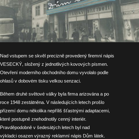
Nad vstupem se skvěl precizně provedený firemní nápis
VESECKÝ, složený z jednotlivých kovových písmen.
Otevření moderního obchodního domu vyvolalo podle
ohlasů v dobovém tisku velkou senzaci.
Během druhé světové války byla firma arizována a po
roce 1948 zestátněna. V následujících letech prošlo
přízemí domu několika
nepříliš šťastnými adaptacemi,
které postupně znehodnotily cenný interiér.
Pravděpodobně v šedesátých letech byl nad
výkladci
osazen výrazný reklamní nápis Dům látek.