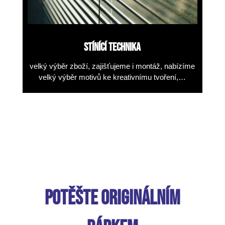
STÍNÍCÍ TECHNIKA
velký výběr zboží, zajišťujeme i montáž, nabízíme
velký výběr motivů ke kreativnímu tvoření,…
POTĚŠTE ORIGINÁLNÍM